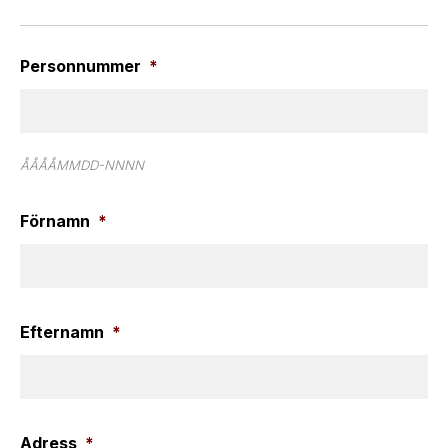
Personnummer
*
ÅÅÅÅMMDD-NNNN
Förnamn
*
Efternamn
*
Adress
*