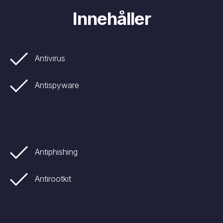
Innehåller
Antivirus
Antispyware
Antiphishing
Antirootkit