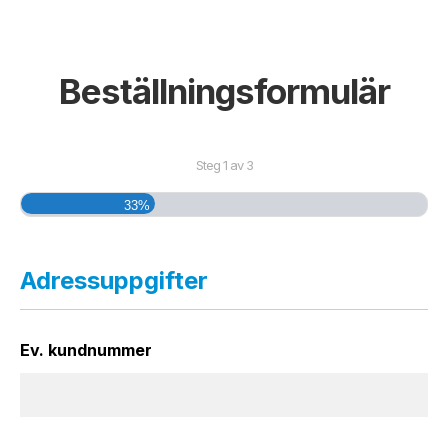
Beställningsformulär
Steg
1
av
3
33%
Adressuppgifter
Ev. kundnummer