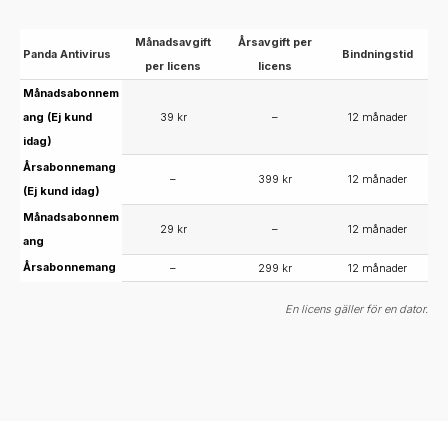
Månadsavgift
Årsavgift per
Panda Antivirus
Bindningstid
per licens
licens
Månadsabonnem
ang (Ej kund
39 kr
–
12 månader
idag)
Årsabonnemang
–
399 kr
12 månader
(Ej kund idag)
Månadsabonnem
29 kr
–
12 månader
ang
Årsabonnemang
–
299 kr
12 månader
En licens gäller för en dator.