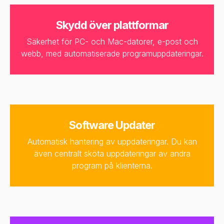
Skydd över plattformar
Säkerhet för PC- och Mac-datorer, e-post och
webb, med automatiserade programuppdateringar.
Software Updater
Automatisk hantering av uppdateringar. Du kan
även centralt sköta uppdateringar av andra
program på klienterna.