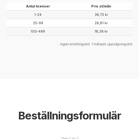
Antal licenser
Pris st/mån
1-24
36,73 kr
25-99
26,81 kr
100-499
18,36 kr
Ingen bindningstid. 1 månads uppsägningstid.
Beställningsformulär
Steg
1
av
3