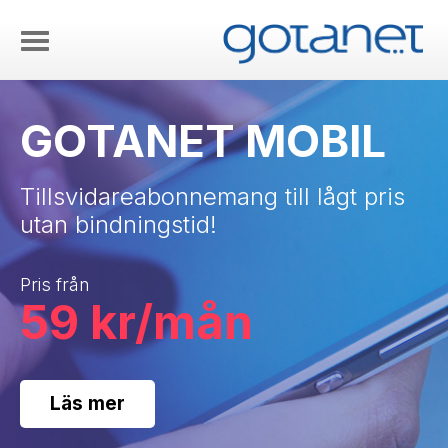
GOTANET MOBIL
Tillsvidareabonnemang till lågt pris
utan bindningstid!
Pris från
59 kr/mån
Läs mer