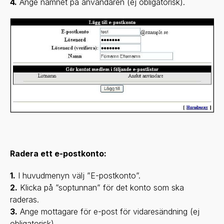
4.
Ange namnet på användaren (ej obligatorisk).
Radera ett e-postkonto:
1.
I huvudmenyn välj ”E-postkonto”.
2.
Klicka på ”soptunnan” för det konto som ska
raderas.
3.
Ange mottagare för e-post för vidaresändning (ej
obligatorisk)